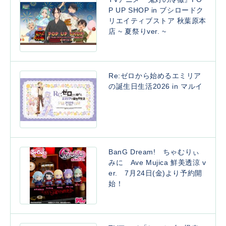
P UP SHOP in ブシロードク
リエイティブストア 秋葉原本
店 ~ 夏祭りver. ~
Re:ゼロから始めるエミリア
の誕生日生活2026 in マルイ
BanG Dream! ちゃむりぃ
みに Ave Mujica 鮮美透涼 v
er. 7月24日(金)より予約開
始！