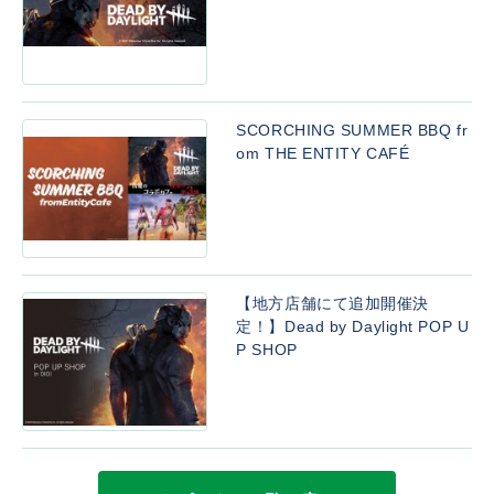
SCORCHING SUMMER BBQ fr
om THE ENTITY CAFÉ
【地方店舗にて追加開催決
定！】Dead by Daylight POP U
P SHOP