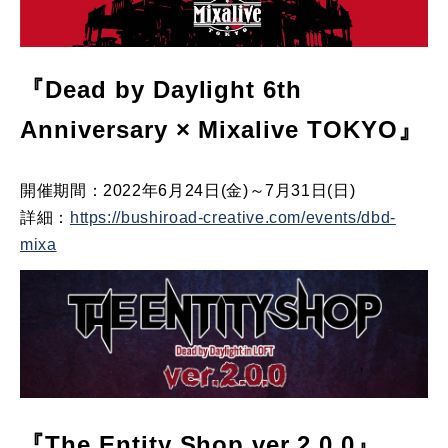
『Dead by Daylight 6th
Anniversary × Mixalive TOKYO』
開催期間：2022年6月24日(金)～7月31日(日)
詳細：
https://bushiroad-creative.com/events/dbd-
mixa
『
The Entity Shop
ver.2.0.0』