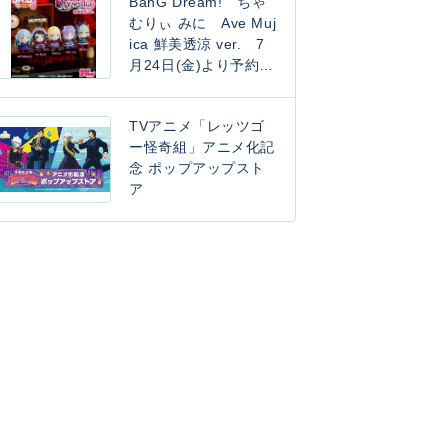
BanG Dream! ちゃ
むりぃ みに Ave Muj
ica 鮮美透涼 ver. 7
月24日(金)より予約開
始！
TVアニメ「レッツゴ
ー怪奇組」アニメ化記
念 ポップアップスト
ア