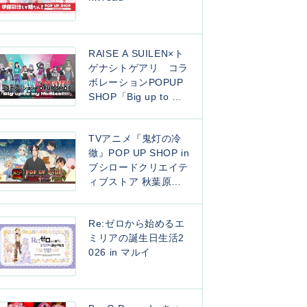
RAISE A SUILEN×ト
ゲナシトゲアリ コラ
ボレーションPOPUP
SHOP「Big up to my
homies!!!!!」
TVアニメ『鬼灯の冷
徹』POP UP SHOP in
ブシロードクリエイテ
ィブストア 秋葉原本
店 ~ 夏祭りver. ~
Re:ゼロから始めるエ
ミリアの誕生日生活2
026 in マルイ