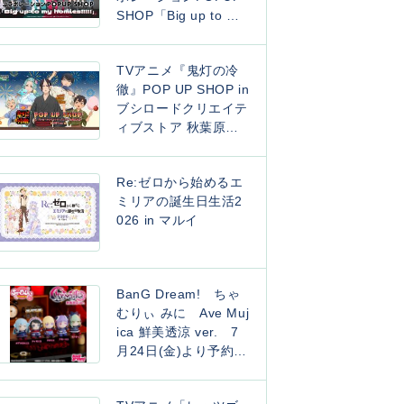
SHOP「Big up to my
homies!!!!!」
TVアニメ『鬼灯の冷
徹』POP UP SHOP in
ブシロードクリエイテ
ィブストア 秋葉原本
店 ~ 夏祭りver. ~
Re:ゼロから始めるエ
ミリアの誕生日生活2
026 in マルイ
BanG Dream! ちゃ
むりぃ みに Ave Muj
ica 鮮美透涼 ver. 7
月24日(金)より予約開
始！