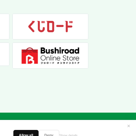
✕
Allow all
Deny
Show details