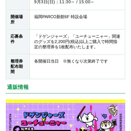
9月3日(日)：11:30～ / 15:00～
開催場
福岡PARCO新館6F 特設会場
所
応募条
「ドゲンジャーズ」「ユーチューニャー」関連
件
のグッズを2,200円(税込)以上ご購入で時間指
定の整理券を1枚配布いたします。
整理券
各開催日当日 ※無くなり次第終了です
配布期
間
通販情報