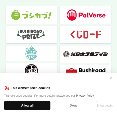
✕
This website uses cookies
This site uses cookies. For more details, please see our
Privacy Policy
.
Allow all
Deny
Show details
|
|
個人情報保護方針
お問い合わせ
クッキーポリシー