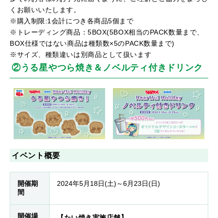
くお願いいたします。
※購入制限:1会計につき各商品5個まで
※トレーディング商品：
5BOX
(5BOX相当のPACK数量まで、
BOX仕様ではない商品は種類数×5のPACK数量まで)
※サイズ、種類違いは別商品として扱います
②うる星やつら焼き＆ノベルティ付きドリンク
イベント概要
開催期
2024年5月18日(土)～6月23日(日)
間
開催場
【たい焼き実施店舗】