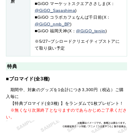
所
■GiGO マーケットスクエアささしま(X：
@GiGO_Sasashima
)
■GiGO コラボカフェなんば千日前(X：
@GiGO_nmb_BP
)
■GiGO 福岡天神(X：
@GiGO_tenjin
)
※5/27~ブシロードクリエイティブストアに
て取り扱い予定
特典
■ブロマイド(全3種)
期間中、対象のグッズを1会計につき3,300円（税込）ご購
入毎に
【特典ブロマイド(全3種) 】をランダムで1枚プレゼント！
※無くなり次第終了となりますのであらかじめご了承くださ
い。