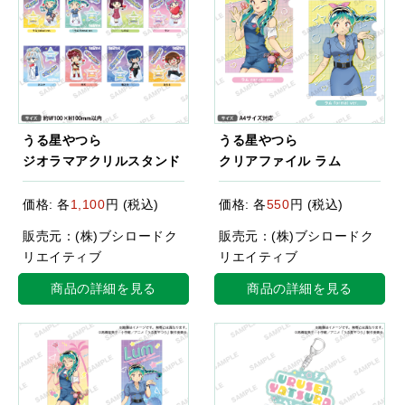
うる星やつら
うる星やつら
ジオラマアクリルスタンド
クリアファイル ラム
価格: 各
1,100
円 (税込)
価格: 各
550
円 (税込)
販売元：(株)ブシロードク
販売元：(株)ブシロードク
リエイティブ
リエイティブ
商品の詳細を見る
商品の詳細を見る