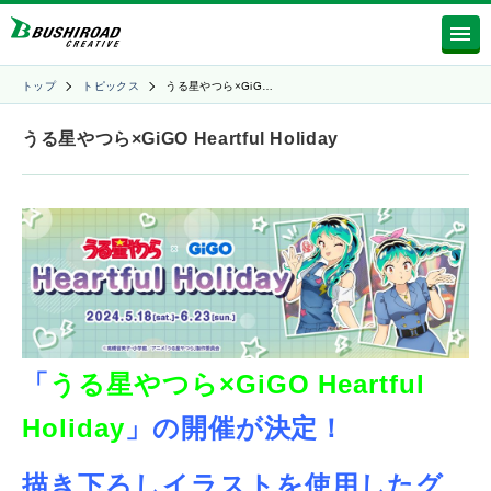
トップ
トピックス
うる星やつら×GiG…
うる星やつら×GiGO Heartful Holiday
「
うる星やつら×GiGO Heartful
Holiday
」の開催が決定！
描き下ろしイラストを使用したグ