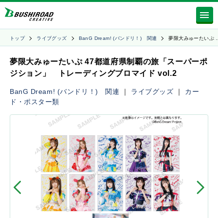
トップ
ライブグッズ
BanG Dream! (バンドリ！) 関連
夢限大みゅーたいぷ 
夢限大みゅーたいぷ 47都道府県制覇の旅「スーパーポ
ジション」 トレーディングブロマイド vol.2
BanG Dream! (バンドリ！) 関連
｜
ライブグッズ
｜
カー
ド・ポスター類