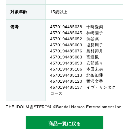
対象年齢
15歳以上
備考
4570194485038 十時愛梨
4570194485045 神崎蘭子
4570194485052 渋谷凛
4570194485069 塩見周子
4570194485076 島村卯月
4570194485083 高垣楓
4570194485090 安部菜々
4570194485106 本田未央
4570194485113 北条加蓮
4570194485120 鷺沢文香
4570194485137 イヴ・サンタク
ロース
THE IDOLM@STER™& ©Bandai Namco Entertainment Inc.
商品一覧に戻る