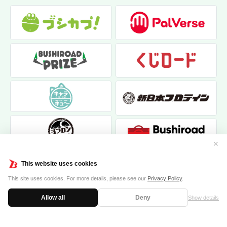
✕
This website uses cookies
This site uses cookies. For more details, please see our
Privacy Policy
.
Allow all
Deny
Show details
|
|
個人情報保護方針
お問い合わせ
クッキーポリシー