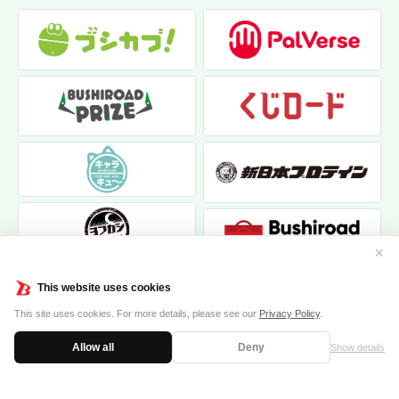
✕
This website uses cookies
This site uses cookies. For more details, please see our
Privacy Policy
.
Allow all
Deny
Show details
|
|
個人情報保護方針
お問い合わせ
クッキーポリシー