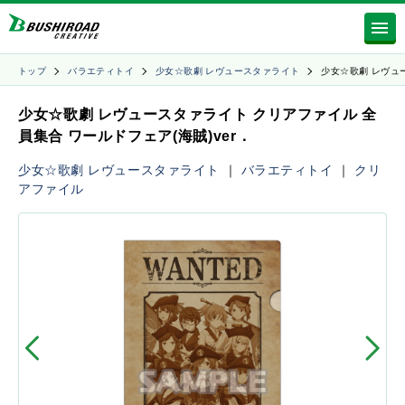
トップ
バラエティトイ
少女☆歌劇 レヴュースタァライト
少女☆歌劇 レヴュ
少女☆歌劇 レヴュースタァライト クリアファイル 全
員集合 ワールドフェア(海賊)ver．
少女☆歌劇 レヴュースタァライト
｜
バラエティトイ
｜
クリ
アファイル