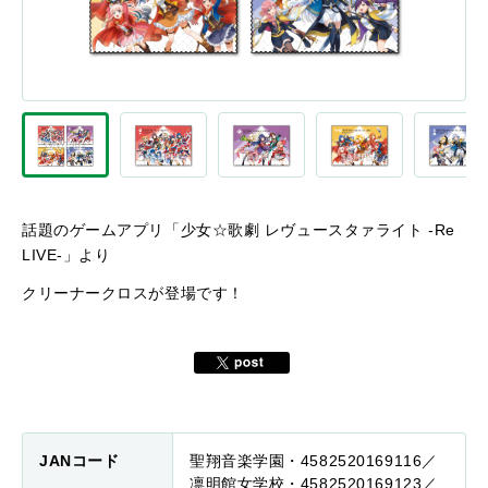
話題のゲームアプリ「少女☆歌劇 レヴュースタァライト -Re
LIVE-」より
クリーナークロスが登場です！
JANコード
聖翔音楽学園・4582520169116／
凛明館女学校・4582520169123／