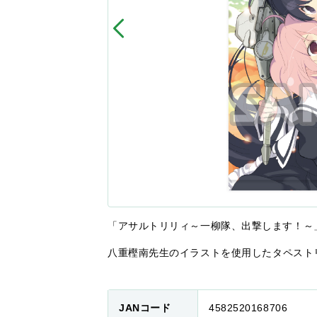
「アサルトリリィ～一柳隊、出撃します！～
八重樫南先生のイラストを使用したタペスト
JANコード
4582520168706