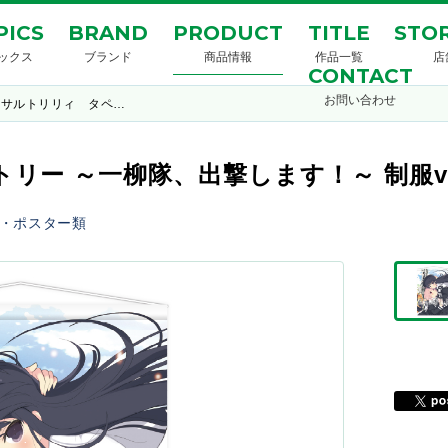
PICS
BRAND
PRODUCT
TITLE
STOR
ックス
ブランド
商品情報
作品一覧
店
CONTACT
お問い合わせ
アサルトリリィ タペ…
リー ～一柳隊、出撃します！～ 制服ve
・ポスター類