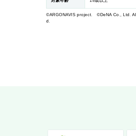
対象年齢
15歳以上
©ARGONAVIS project. ©DeNA Co., Ltd. All 
d.