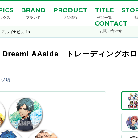
PICS
BRAND
PRODUCT
TITLE
STOR
ックス
ブランド
商品情報
作品一覧
店
CONTACT
お問い合わせ
アルゴナビス fro…
nG Dream! AAside トレーディン
ッジ類