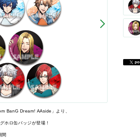
anG Dream! AAside」より、
ングホロ缶バッジが登場！
期間