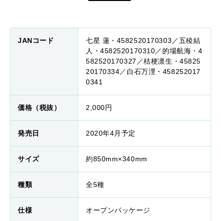
JANコード
七星 蓮・4582520170303／五稜結
人・4582520170310／的場航海・4
582520170327／桔梗凛生・45825
20170334／白石万浬・458252017
0341
価格（税抜）
2,000円
発売日
2020年4月予定
サイズ
約850mm×340mm
種類
全5種
仕様
オープンパッケージ