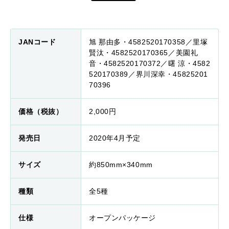
JANコード
旭 那由多・4582520170358／里塚
賢汰・4582520170365／美園礼
音・4582520170372／曙 涼・4582
520170389／界川深幸・45825201
70396
価格（税抜）
2,000円
発売日
2020年4月予定
サイズ
約850mm×340mm
種類
全5種
仕様
オープンパッケージ