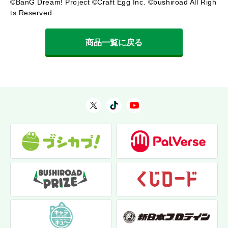
©BanG Dream! Project ©Craft Egg Inc. ©bushiroad All Righ
ts Reserved.
商品一覧に戻る