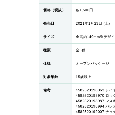
価格（税抜）
各1,500円
発売日
2021年1月23日 (土)
サイズ
全高約140mm※デザ
種類
全5種
仕様
オープンパッケージ
対象年齢
15歳以上
備考
4582520198963 レイ
4582520198970 ロッ
4582520198987 マ
4582520198994 パレ
4582520199007 チ