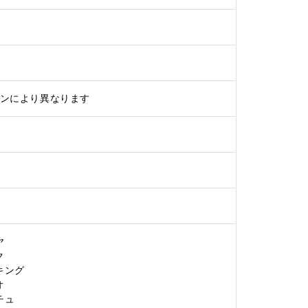
インにより異なります
ヤ
ク
スキング
オ
ュチュ