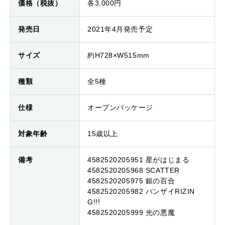
価格（税抜）
各3,000円
発売日
2021年4月発売予定
サイズ
約H728×W515mm
種類
全5種
仕様
オープンパッケージ
対象年齢
15歳以上
備考
4582520205951 星がはじまる
4582520205968 SCATTER
4582520205975 銀の百合
4582520205982 バンザイRIZIN
G!!!
4582520205999 光の悪魔