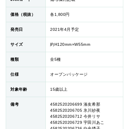
価格（税抜）
各1,800円
発売日
2021年4月予定
サイズ
約H120mm×W55mm
種類
全5種
仕様
オープンパッケージ
対象年齢
15歳以上
備考
4582520206699 湊友希那
4582520206705 氷川紗夜
4582520206712 今井リサ
4582520206729 宇田川あこ
4582520206736 白金燐子