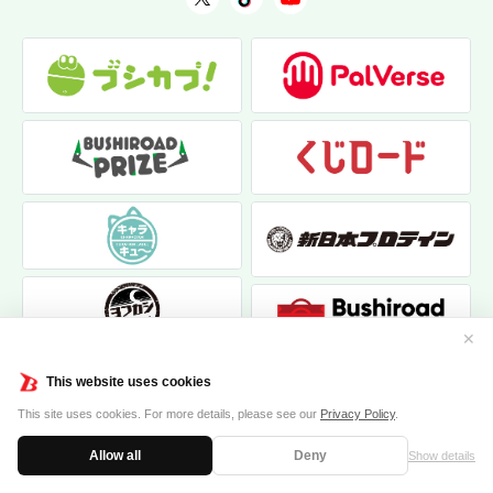
✕
This website uses cookies
This site uses cookies. For more details, please see our
Privacy Policy
.
Allow all
Deny
Show details
|
|
個人情報保護方針
お問い合わせ
クッキーポリシー