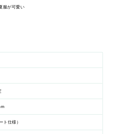
夏服が可愛い
定
mm
リート仕様）