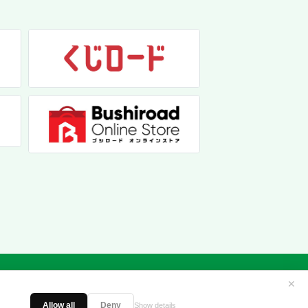
✕
Allow all
Deny
Show details