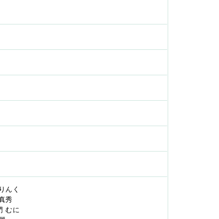
m
本 りんく
 真秀
鳴門 むに