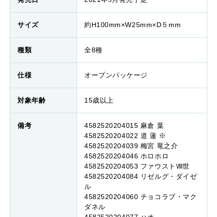
サイズ
約H100mm×W25mm×D５mm
種類
全8種
仕様
オープンパッケージ
対象年齢
15歳以上
備考
4582520204015 麻倉 葉
4582520204022 道 蓮 ※
4582520204039 梅宮 竜之介
4582520204046 ホロホロ
4582520204053 ファウストⅧ世
4582520204084 リゼルグ・ダイゼ
ル
4582520204060 チョコラブ・マク
ダネル