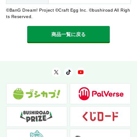
©BanG Dream! Project ©Craft Egg Inc. ©bushiroad All Righ
ts Reserved.
商品一覧に戻る