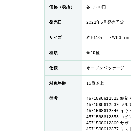
価格（税抜）
各1,500円
発売日
2022年5月発売予定
サイズ
約H110ｍｍ×Ｗ83ｍｍ
種類
全10種
仕様
オープンパッケージ
対象年齢
15歳以上
備考
4571598612822 結
4571598612839 
4571598612846 
4571598612853 
4571598612860 
4571598612877 