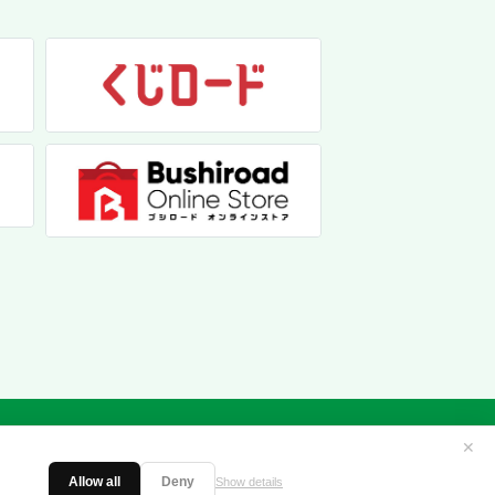
✕
Allow all
Deny
Show details