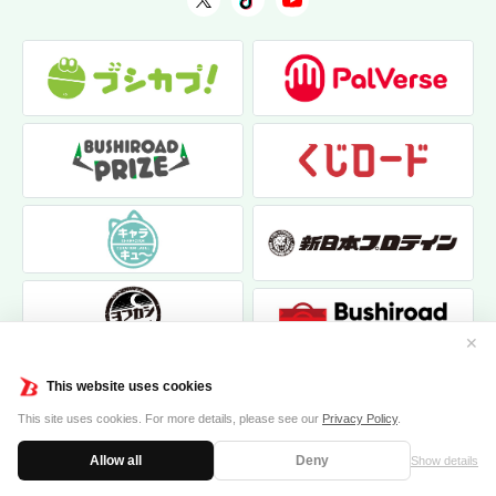
✕
This website uses cookies
This site uses cookies. For more details, please see our
Privacy Policy
.
Allow all
Deny
Show details
|
|
個人情報保護方針
お問い合わせ
クッキーポリシー