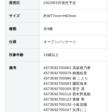
発売日
2022年5月発売予定
サイズ
約W77mm×H43mm
種類
全9種
仕様
オープンパッケージ
対象年齢
15歳以上
備考
4573592700062 高坂穂乃果
4573592700079 絢瀬絵里
4573592700086 南 ことり
4573592700093 園田海未
4573592700109 星空 凛
4573592700116 西木野真姫
4573592700123 東條 希
4573592700130 小泉花陽
4573592700147 矢澤にこ