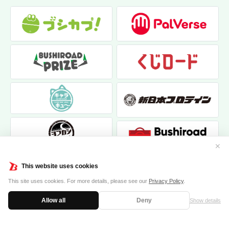
✕
This website uses cookies
This site uses cookies. For more details, please see our
Privacy Policy
.
Allow all
Deny
Show details
|
|
個人情報保護方針
お問い合わせ
クッキーポリシー