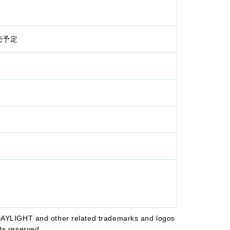
発売予定
LIGHT and other related trademarks and logos
hts reserved.