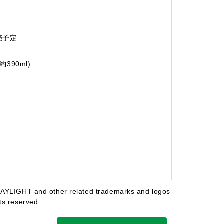
発売予定
約390ml)
LIGHT and other related trademarks and logos
hts reserved.