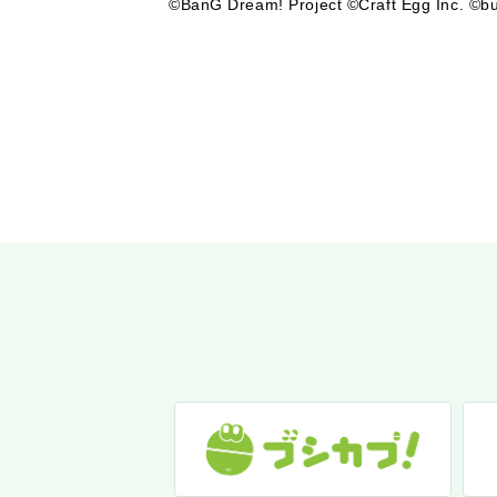
©BanG Dream! Project ©Craft Egg Inc. ©bu