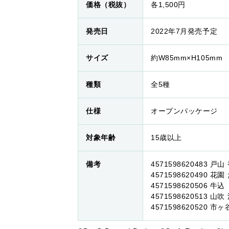
価格（税抜）
各1,500円
発売日
2022年7月発売予定
サイズ
約W85mm×H105mm
種類
全5種
仕様
オープンパッケージ
対象年齢
15歳以上
備考
4571598620483 戸山
4571598620490 花園
4571598620506 牛込
4571598620513 山吹
4571598620520 市