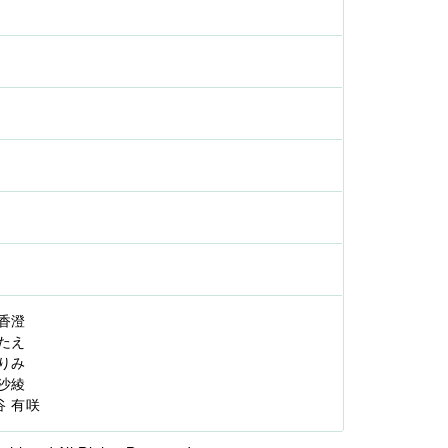
 香澄
 たえ
 りみ
 沙綾
ヶ谷 有咲