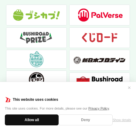
✕
This website uses cookies
This site uses cookies. For more details, please see our
Privacy Policy
.
Allow all
Deny
Show details
|
|
個人情報保護方針
お問い合わせ
クッキーポリシー