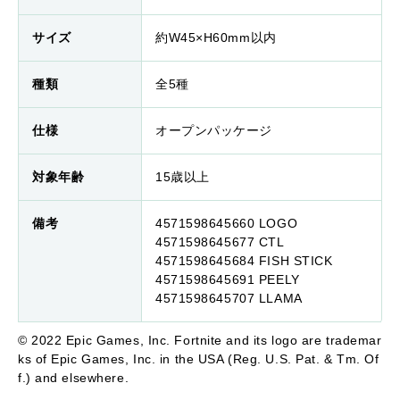
サイズ
約W45×H60mm以内
種類
全5種
仕様
オープンパッケージ
対象年齢
15歳以上
備考
4571598645660 LOGO
4571598645677 CTL
4571598645684 FISH STICK
4571598645691 PEELY
4571598645707 LLAMA
© 2022 Epic Games, Inc. Fortnite and its logo are trademar
ks of Epic Games, Inc. in the USA (Reg. U.S. Pat. & Tm. Of
f.) and elsewhere.