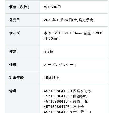
価格（税抜）
各1,500円
発売日
2022年12月24日(土)発売予定
サイズ
本体：W100×H140mm 台座：W60
×H60mm
種類
全7種
仕様
オープンパッケージ
対象年齢
15歳以上
備考
4571598641020 四宮かぐや
4571598641037 白銀御行
4571598641044 藤原千花
4571598641051 石上優
4571598641068 伊井野ミコ