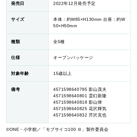
発売日
2022年12月発売予定
サイズ
本体：約W85×H130mm 台座：約W
50×H50mm
種類
全5種
仕様
オープンパッケージ
対象年齢
15歳以上
備考
4571598640795 影山茂夫
4571598640801 霊幻新隆
4571598640818 影山律
4571598640825 花沢輝気
4571598640832 芹沢克也
©ONE・小学館／「モブサイコ100 Ⅲ」製作委員会