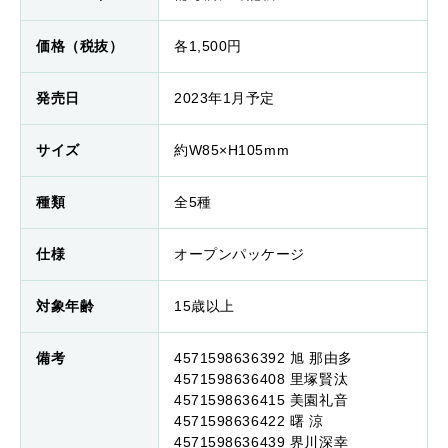
価格（税抜）
各1,500円
発売日
2023年1月予定
サイズ
約W85×H105mm
種類
全5種
仕様
オープンパッケージ
対象年齢
15歳以上
備考
4571598636392 旭 那由多
4571598636408 里塚賢汰
4571598636415 美園礼音
4571598636422 曙 涼
4571598636439 界川深幸