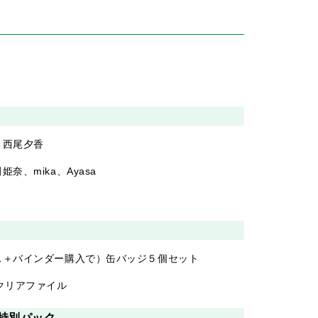
、西尾夕香
、mika、Ayasa
ス＋バインダー購入で）缶バッジ５個セット
クリアファイル
特別パック