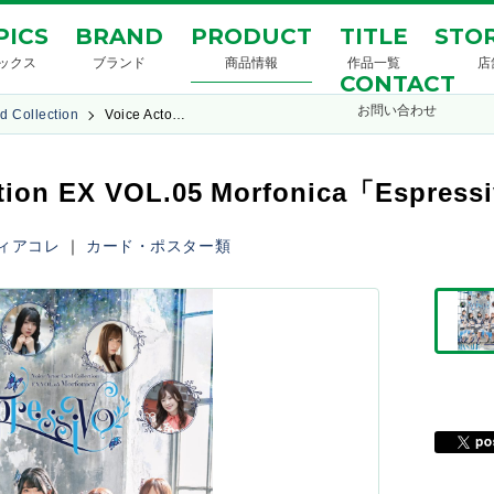
PICS
BRAND
PRODUCT
TITLE
STOR
ックス
ブランド
商品情報
作品一覧
店
CONTACT
お問い合わせ
d Collection
Voice Acto…
ection EX VOL.05 Morfonica「Espress
ィアコレ
｜
カード・ポスター類