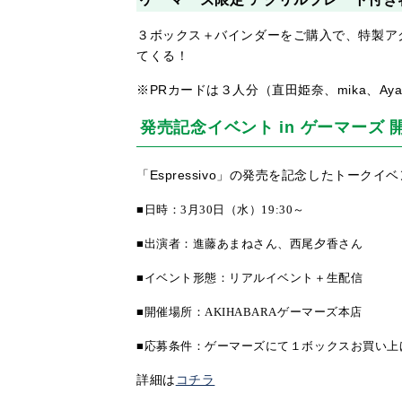
３ボックス＋バインダーをご購入で、特製アクリ
てくる！
※PRカードは３人分（直田姫奈、mika、Ay
発売記念イベント in ゲーマーズ 開
「Espressivo」の発売を記念したトークイ
■日時：
3
月
30
日（水）
19:30
～
■出演者：進藤あまねさん、西尾夕香さん
■イベント形態：リアルイベント＋生配信
■開催場所：
AKIHABARA
ゲーマーズ本店
■
応募条件：ゲーマーズにて１ボックスお買い上
詳細は
コチラ