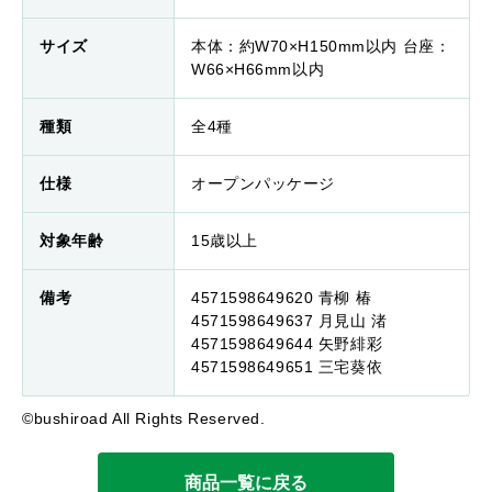
サイズ
本体：約W70×H150mm以内 台座：
W66×H66mm以内
種類
全4種
仕様
オープンパッケージ
対象年齢
15歳以上
備考
4571598649620 青柳 椿
4571598649637 月見山 渚
4571598649644 矢野緋彩
4571598649651 三宅葵依
©bushiroad All Rights Reserved.
商品一覧に戻る