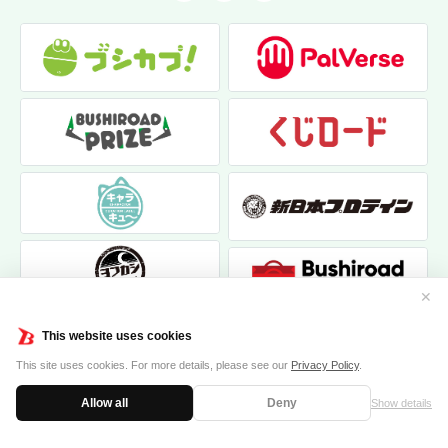
✕
This website uses cookies
This site uses cookies. For more details, please see our
Privacy Policy
.
Allow all
Deny
Show details
|
|
個人情報保護方針
お問い合わせ
クッキーポリシー