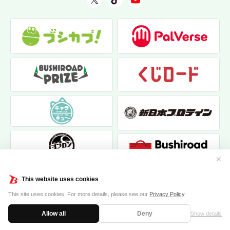
✕
This website uses cookies
This site uses cookies. For more details, please see our
Privacy Policy
.
Allow all
Deny
Show details
|
|
個人情報保護方針
お問い合わせ
クッキーポリシー