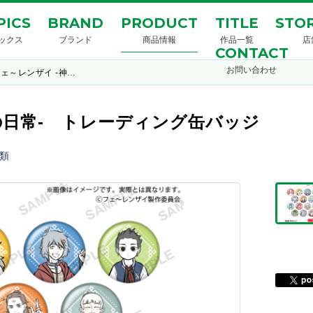
PICS
BRAND
PRODUCT
TITLE
STOR
ックス
ブランド
商品情報
作品一覧
店
CONTACT
お問い合わせ
ェ～レンザイ -神…
の日常- トレーディング缶バッジ
類