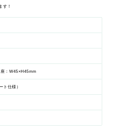
ます！
台座：W45×H45mm
リート仕様）