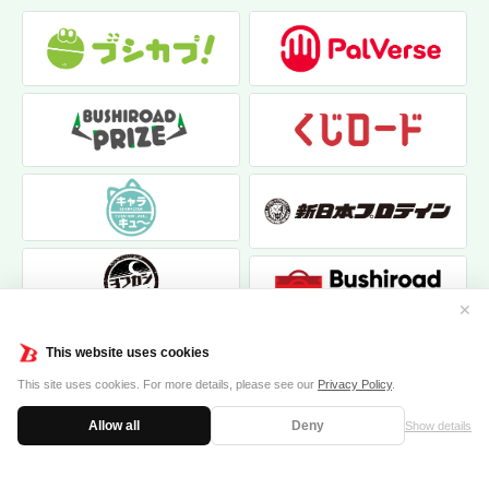
✕
This website uses cookies
This site uses cookies. For more details, please see our
Privacy Policy
.
Allow all
Deny
Show details
|
|
個人情報保護方針
お問い合わせ
クッキーポリシー