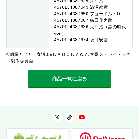
4570194387929 太宰治
4570194387943 澁澤龍彦
4570194387950 フョードル・D
4570194387967 織田作之助
4570194387936 太宰治（黒の時代
ver.）
4570194387974 坂口安吾
©朝霧カフカ・春河35/ＫＡＤＯＫＡＷＡ/文豪ストレイドッグ
ス製作委員会
商品一覧に戻る