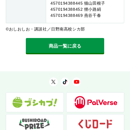
4570194388445 猫山田根子
4570194388452 狸小路絹
4570194388469 燕谷千春
©おしおしお・講談社／日野南高校シカ部
商品一覧に戻る