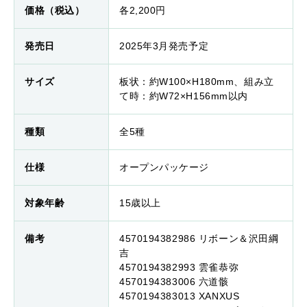
価格（税込）
各2,200円
発売日
2025年3月発売予定
サイズ
板状：約W100×H180mm、組み立
て時：約W72×H156mm以内
種類
全5種
仕様
オープンパッケージ
対象年齢
15歳以上
備考
4570194382986 リボーン＆沢田綱
吉
4570194382993 雲雀恭弥
4570194383006 六道骸
4570194383013 XANXUS