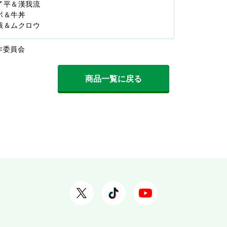
笹川了平＆漢我流
ンボ＆牛丼
六道骸＆ムクロウ
作委員会
商品一覧に戻る