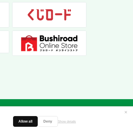
✕
Allow all
Deny
Show details