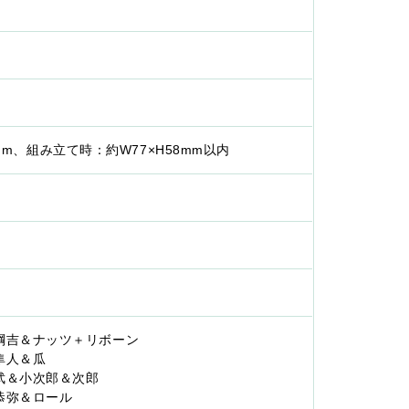
0mm、組み立て時：約W77×H58mm以内
 沢田綱吉＆ナッツ＋リボーン
寺隼人＆瓜
山本武＆小次郎＆次郎
雲雀恭弥＆ロール