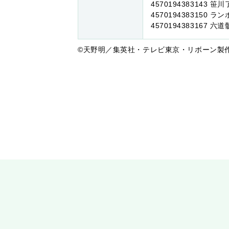
4570194383143 
4570194383150 ラ
4570194383167 
©天野明／集英社・テレビ東京・リボーン製