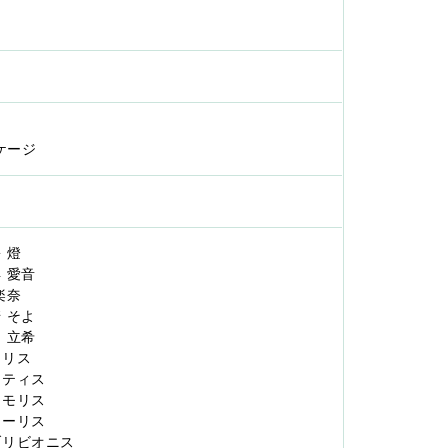
ケージ
松 燈
早 愛音
 楽奈
崎 そよ
名 立希
ドロリス
モーティス
ティモリス
アモーリス
オブリビオニス