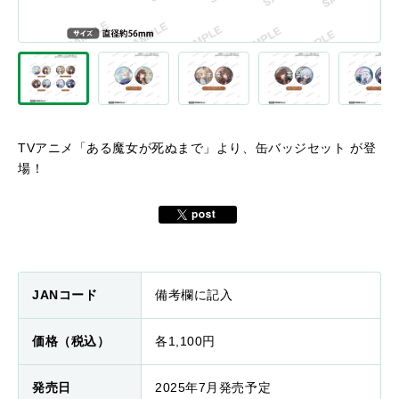
TVアニメ「ある魔女が死ぬまで」より、缶バッジセット が登
場！
JANコード
備考欄に記入
価格（税込）
各1,100円
発売日
2025年7月発売予定