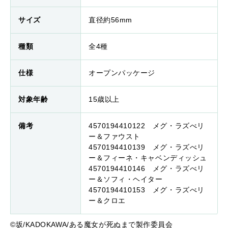
サイズ
直径約56mm
種類
全4種
仕様
オープンパッケージ
対象年齢
15歳以上
備考
4570194410122 メグ・ラズべリ
ー＆ファウスト
4570194410139 メグ・ラズべリ
ー＆フィーネ・キャベンディッシュ
4570194410146 メグ・ラズべリ
ー＆ソフィ・ヘイター
4570194410153 メグ・ラズべリ
ー＆クロエ
©坂/KADOKAWA/ある魔女が死ぬまで製作委員会