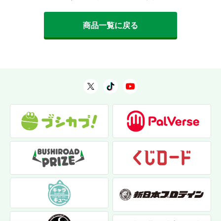
商品一覧に戻る